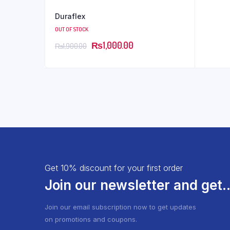
Duraflex
OUT OF STOCK
₨
1,000.00
₨
1,900.00
Get 10% discount for your first order
Join our newsletter and get..
Join our email subscription now to get updates
on promotions and coupons.