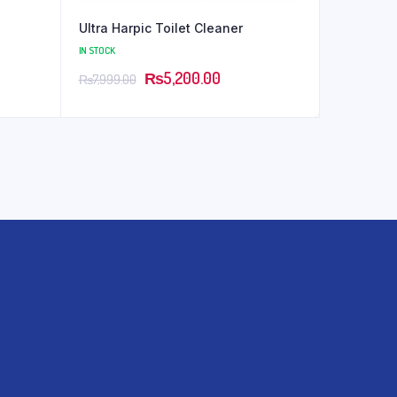
Ultra Harpic Toilet Cleaner
IN STOCK
₨
5,200.00
₨
7,999.00