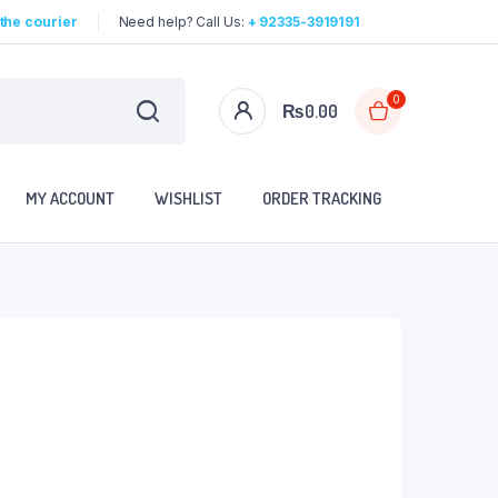
the courier
Need help? Call Us:
+ 92335-3919191
0
₨
0.00
MY ACCOUNT
WISHLIST
ORDER TRACKING