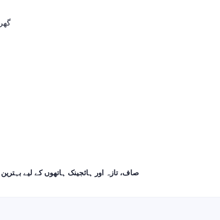
گھر
صاف، تازہ اور ہائجینک ہاتھوں کے لیے بہترین فومنگ کلینن