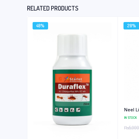
RELATED PRODUCTS
48%
28%
Neel L
IN STOCK
₨
5,000