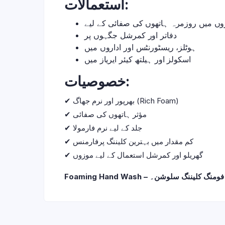
استعمالات:
وں میں روزمرہ ہاتھوں کی صفائی کے لیے
دفاتر اور کمرشل جگہوں پر
ہوٹلز، ریسٹورنٹس اور اداروں میں
اسکولز اور ہیلتھ کیئر ایریاز میں
خصوصیات:
✔ بھرپور اور نرم جھاگ (Rich Foam)
✔ مؤثر ہاتھوں کی صفائی
✔ جلد کے لیے نرم فارمولا
✔ کم مقدار میں بہترین کلیننگ پرفارمنس
✔ گھریلو اور کمرشل استعمال کے لیے موزوں
Foaming Hand Wash – گ سلوشن۔