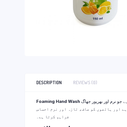
DESCRIPTION
REVIEWS (0)
Foaming Hand Wash
ایک اعلیٰ معیار کا ہینڈ کلیننگ سلوشن ہے جو نرم اور بھرپور جھاگ (Rich Foam) کے ساتھ ہاتھوں کو مؤثر طریقے سے صاف کرنے کے لیے تیار
ہے اور ہاتھوں کو صاف، تازہ اور نرم احساس
فراہم کرتا ہے۔