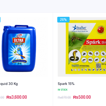
26%
iquid 30 Kg
Spark 15%
IN STOCK
₨
3,600.00
₨
500.00
.00
₨
670.00