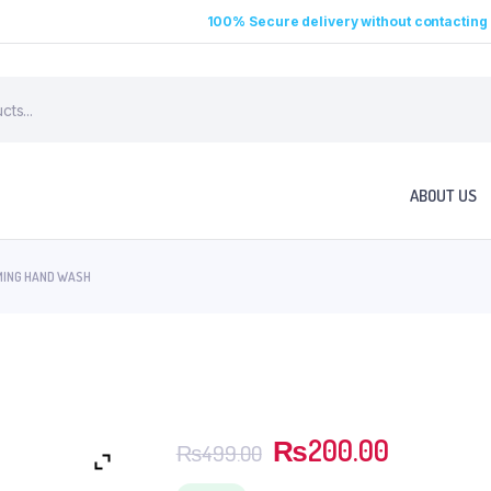
100% Secure delivery without contacting 
ABOUT US
MING HAND WASH
₨
200.00
₨
499.00