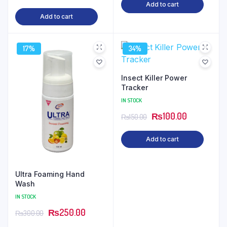
Add to cart
Add to cart
17%
34%
Insect Killer Power
Tracker
IN STOCK
₨
100.00
₨
150.00
Add to cart
Ultra Foaming Hand
Wash
IN STOCK
₨
250.00
₨
300.00