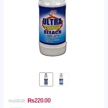
₨
220.00
₨
500.00