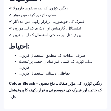
✔ رنگین کپڑوں کے لیے محفوظ فارمولا
✔ ضدی داغ دور کرنے میں مؤثر
✔ فیبرک کی خوبصورتی برقرار رکھنے میں مددگار
✔ ٹیکسٹائل، گارمنٹس اور لانڈری کے لیے موزوں
✔ پروفیشنل اور صنعتی استعمال کے لیے بہترین
احتیاط:
صرف ہدایات کے مطابق استعمال کریں۔
پہلے کپڑے کے کسی غیر نمایاں حصے پر ٹیسٹ
کریں۔
حفاظتی دستانے استعمال کریں۔
Colour Bleach – رنگین کپڑوں کی مؤثر صفائی، داغ دھبوں
کے خاتمے اور فیبرک کی خوبصورتی برقرار رکھنے کا پروفیشنل
حل۔