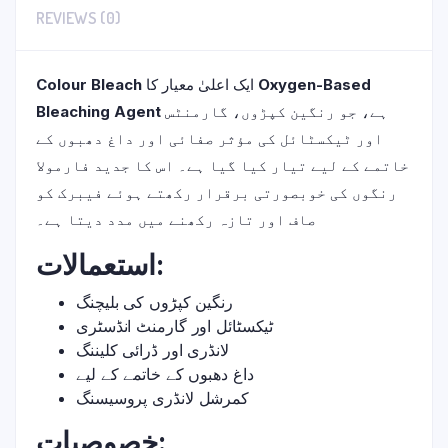
REVIEWS (0)
Colour Bleach
ایک اعلیٰ معیار کا
Oxygen-Based
Bleaching Agent
ہے، جو رنگین کپڑوں، گارمنٹس
اور ٹیکسٹائل کی مؤثر صفائی اور داغ دھبوں کے
خاتمے کے لیے تیار کیا گیا ہے۔ اس کا جدید فارمولا
رنگوں کی خوبصورتی برقرار رکھتے ہوئے فیبرک کو
صاف اور تازہ رکھنے میں مدد دیتا ہے۔
استعمالات:
رنگین کپڑوں کی بلیچنگ
ٹیکسٹائل اور گارمنٹ انڈسٹری
لانڈری اور ڈرائی کلیننگ
داغ دھبوں کے خاتمے کے لیے
کمرشل لانڈری پروسیسنگ
خصوصیات: