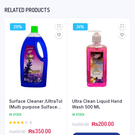
RELATED PRODUCTS
29%
34%
Surface Cleaner /UltraTol
Ultra Clean Liquid Hand
(Multi purpose Sulface
Wash 500 ML
Cleaner) 01 Liter
IN STOCK
IN STOCK
Rated
1
₨
200.00
₨
300.00
4.00
out
₨
350.00
₨
490.00
of 5