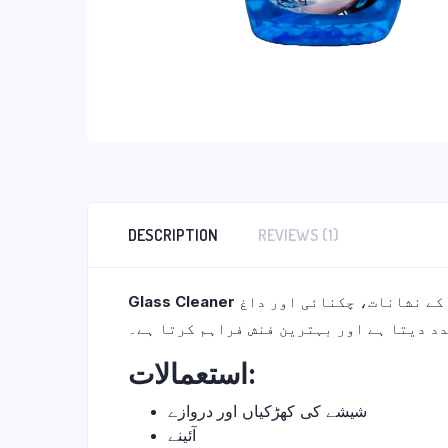
DESCRIPTION
REVIEWS (1)
Glass Cleaner
ایک اعلیٰ معیار کا کلیننگ سلوشن ہے جو شیشے، آئینوں اور دیگر ہموار سطحوں سے گرد، دھول، انگلیوں کے نشانات، چکنائی اور داغ
دد دیتا ہے اور بہترین فنش فراہم کرتا ہے۔
استعمالات:
شیشے کی کھڑکیاں اور دروازے
آئینے