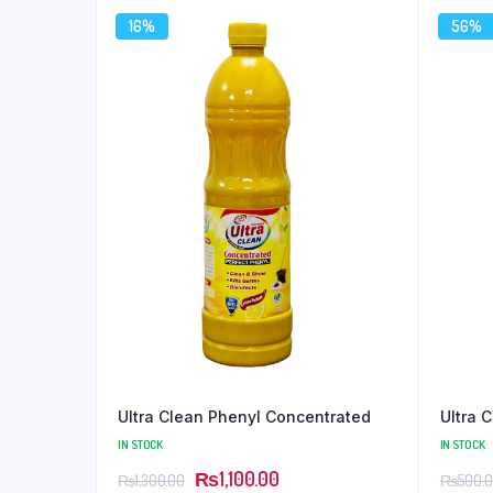
16%
56%
Ultra Clean Phenyl Concentrated
Ultra 
IN STOCK
IN STOCK
₨
1,100.00
₨
1,300.00
₨
500.