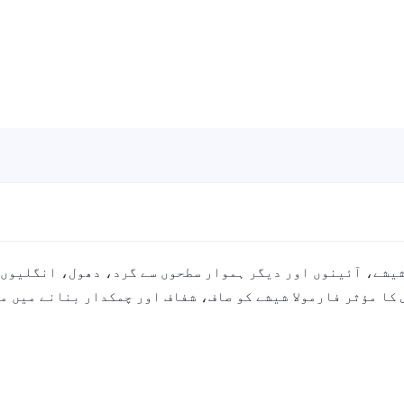
 کا مؤثر فارمولا شیشے کو صاف، شفاف اور چمکدار بنانے میں م