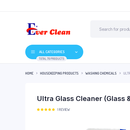
ALL CATEGORIES
TOTAL 70 PRODUCTS
HOME
HOUSEKEEPING PRODUCTS
WASHING CHEMICALS
ULT
Ultra Glass Cleaner (Glass
Rated
1
1
REVIEW
5.00
out of
5 based on
customer
rating