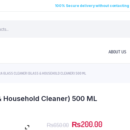
100% Secure delivery without contacting 
ABOUT US
RA GLASS CLEANER (GLASS & HOUSEHOLD CLEANER) 500 ML
 & Household Cleaner) 500 ML
₨
200.00
₨
650.00