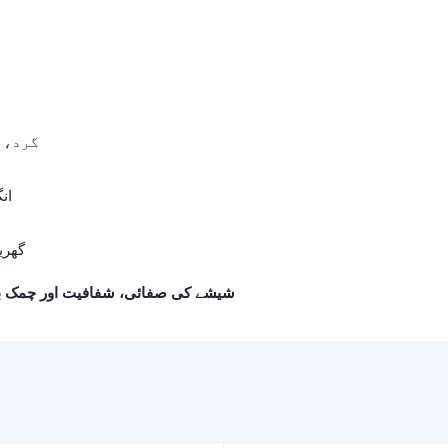
گرد، د
ان
گھری
شیشے کی صفائی، شفافیت اور چمک برقرار رکھنے