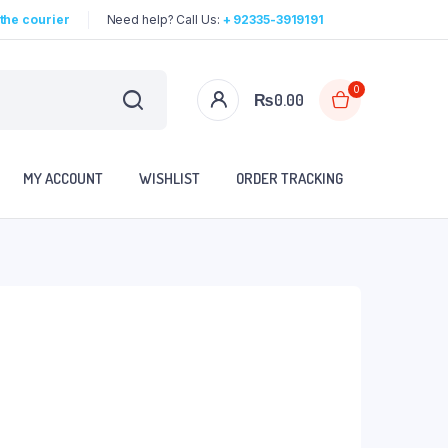
the courier
Need help? Call Us:
+ 92335-3919191
0
₨
0.00
MY ACCOUNT
WISHLIST
ORDER TRACKING