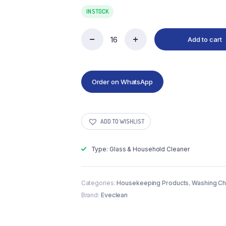
IN STOCK
Add to cart
Order on WhatsApp
ADD TO WISHLIST
Type: Glass & Household Cleaner
Categories:
Housekeeping Products
,
Washing Ch
Brand:
Eveclean