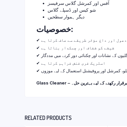
آفس اور کمرشل گلاس سرفیسز
شو کیس اور ڈسپلے گلاس
دیگر ہموار سطحیں
خصوصیات:
✔ ھول اور داغ مؤثر طریقے سے صاف کرتا ہے
✔ شیشے کو شفاف اور چمکدار بناتا ہے
✔ گلیوں کے نشانات اور چکنائی دور کرنے میں مددگار
✔ اسٹریک فری فنش فراہم کرتا ہے
✔ لو، کمرشل اور پروفیشنل استعمال کے لیے موزوں
Glass Cleaner –  کے لیے بہترین حل۔
RELATED PRODUCTS