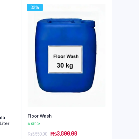
32%
Floor Wash
lti
Liter
IN STOCK
₨
3,800.00
₨
5,550.00