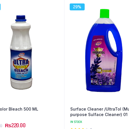
29%
Color Bleach 500 ML
Surface Cleaner /UltraTol (Mu
purpose Sulface Cleaner) 01 
IN STOCK
₨
220.00
00